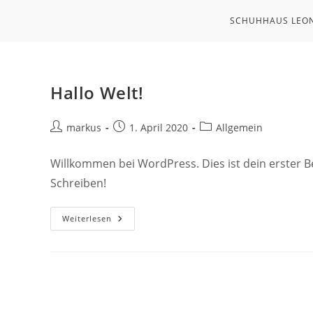
Zum
SCHUHHAUS LEO
Inhalt
springen
Hallo Welt!
Beitrags-
Beitrag
Beitrags-
markus
1. April 2020
Allgemein
Autor:
veröffentlicht:
Kategorie:
Willkommen bei WordPress. Dies ist dein erster B
Schreiben!
Hallo
Weiterlesen
Welt!